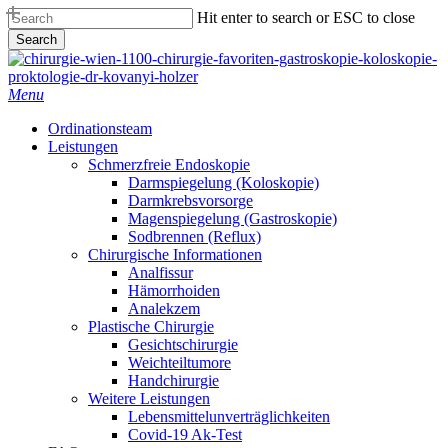
Skip
Hit enter to search or ESC to close
to
Search
main
Close
content
Search
Menu
Ordinationsteam
Leistungen
Schmerzfreie Endoskopie
Darmspiegelung (Koloskopie)
Darmkrebsvorsorge
Magenspiegelung (Gastroskopie)
Sodbrennen (Reflux)
Chirurgische Informationen
Analfissur
Hämorrhoiden
Analekzem
Plastische Chirurgie
Gesichtschirurgie
Weichteiltumore
Handchirurgie
Weitere Leistungen
Lebensmittelunverträglichkeiten
Covid-19 Ak-Test