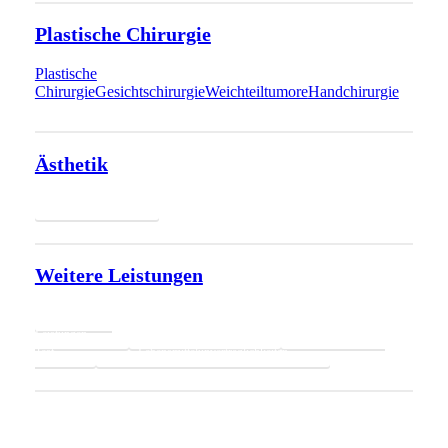
Plastische Chirurgie
Plastische
Chirurgie
Gesichtschirurgie
Weichteiltumore
Handchirurgie
Ästhetik
Ästhetik
Weitere Leistungen
Weitere
Leistungen
Blutabnahmen
Covid19 Ak-
Test
Lebensmittelunverträglichkeiten