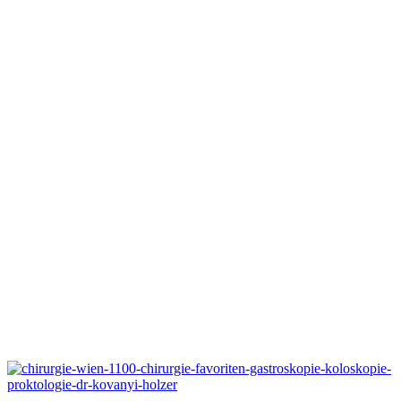
Dienstag
von 7:00 bis 12:00 Uhr
Mittwoch
von 8:00 bis 13:00 Uhr
Donnerstag
von 8:00 bis 13:00 Uhr
Freitag
geschlossen
Anmeldung nach telefonischer Terminvereinbarung!
Absage innerhalb von mind. 4 Ordinationstagen!