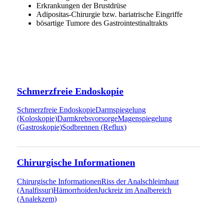
Erkrankungen der Brustdrüse
Adipositas-Chirurgie bzw. bariatrische Eingriffe
bösartige Tumore des Gastrointestinaltrakts
Schmerzfreie Endoskopie
Schmerzfreie Endoskopie
Darmspiegelung
(Koloskopie)
Darmkrebsvorsorge
Magenspiegelung
(Gastroskopie)
Sodbrennen (Reflux)
Chirurgische Informationen
Chirurgische Informationen
Riss der Analschleimhaut
(Analfissur)
Hämorrhoiden
Juckreiz im Analbereich
(Analekzem)