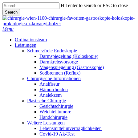
Skip
Hit enter to search or ESC to close
to
Search
main
Close
content
Search
Menu
Ordinationsteam
Leistungen
Schmerzfreie Endoskopie
Darmspiegelung (Koloskopie)
Darmkrebsvorsorge
Magenspiegelung (Gastroskopie)
Sodbrennen (Reflux)
Chirurgische Informationen
Analfissur
Hämorrhoiden
Analekzem
Plastische Chirurgie
Gesichtschirurgie
Weichteiltumore
Handchirurgie
Weitere Leistungen
Lebensmittelunverträglichkeiten
Covid-19 Ak-Test