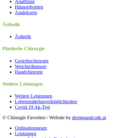
Analfissur
Hämorrhoiden
Analekzem
Ästhetik
Ästhetik
Plastische Chirurgie
Gesichtschirurgie
Weichteiltumore
Handchirurgie
Weitere Leistungen
Weitere Leistungen
Lebensmittelunverträglichkeiten
Covid-19 Ak-Test
© Chirurgie Favoriten / Website by
designundcode.at
Close
Ordinationsteam
Menu
Leistungen