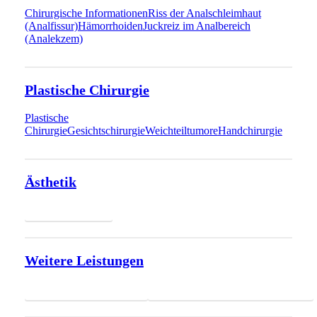
Chirurgische Informationen
Riss der Analschleimhaut
(Analfissur)
Hämorrhoiden
Juckreiz im Analbereich
(Analekzem)
Plastische Chirurgie
Plastische
Chirurgie
Gesichtschirurgie
Weichteiltumore
Handchirurgie
Ästhetik
Ästhetik
Weitere Leistungen
Weitere Leistungen
Lebensmittelunverträglichkeiten